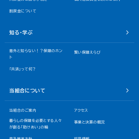
割戻金について​
知る・学ぶ
意外と知らない！？保障のホン
賢い保障えらび
ト
「共済」って何？
当組合について
当組合のご案内
アクセス
暮らしの保障を必要とする人々
事業と決算の概況
が創る「助けあい」の輪
普及推進方針
採用情報