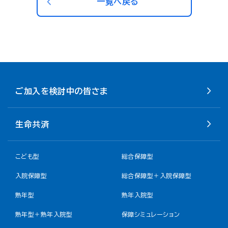
一覧へ戻る
ご加入を検討中の皆さま
生命共済
こども型
総合保障型
入院保障型
総合保障型＋入院保障型
熟年型
熟年入院型
熟年型＋熟年入院型
保障シミュレーション