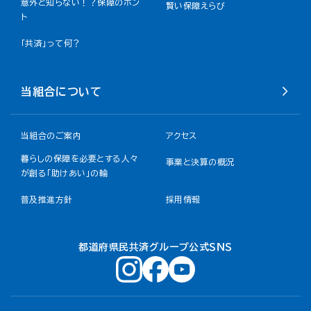
意外と知らない！？保障のホン
賢い保障えらび
ト
「共済」って何？
当組合について
当組合のご案内
アクセス
暮らしの保障を必要とする人々
事業と決算の概況
が創る「助けあい」の輪
普及推進方針
採用情報
都道府県民共済グループ公式ＳＮＳ