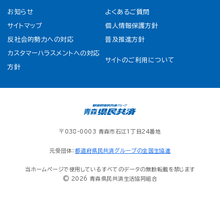
お知らせ
よくあるご質問
サイトマップ
個人情報保護方針
反社会的勢力への対応
普及推進方針
カスタマーハラスメントへの対応
サイトのご利用について
方針
〒038-0003 青森市石江1丁目24番地
元受団体：
都道府県民共済グループの全国生協連
当ホームページで使用しているすべてのデータの無断転載を禁じます
© 2026 青森県民共済生活協同組合