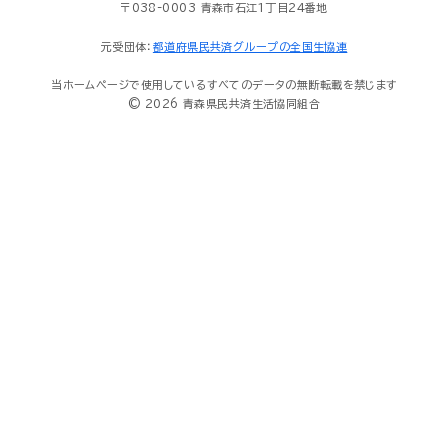
〒038-0003 青森市石江1丁目24番地
元受団体：
都道府県民共済グループの全国生協連
当ホームページで使用しているすべてのデータの無断転載を禁じます
© 2026 青森県民共済生活協同組合