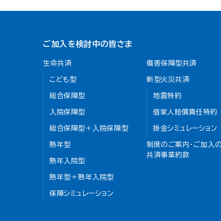
ご加入を検討中の皆さま
生命共済
傷害保障型共済
こども型
新型火災共済
総合保障型
地震特約
入院保障型
借家人賠償責任特約
総合保障型＋入院保障型
掛金シミュレーション
熟年型
制度のご案内・ご加入の
共済事業約款
熟年入院型
熟年型＋熟年入院型
保障シミュレーション