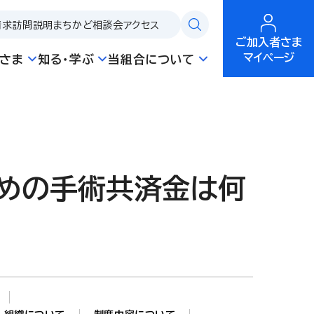
請求
訪問説明
まちかど相談会
アクセス
ご加入者さま
マイページ
さま
知る・学ぶ
当組合について
めの手術共済金は何