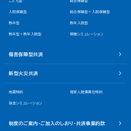
こども型
総合保障型
入院保障型
総合保障型＋入院保障型
熟年型
熟年入院型
熟年型＋熟年入院型
保障シミュレーション
傷害保障型共済
新型火災共済
地震特約
借家人賠償責任特約
掛金シミュレーション
制度のご案内・ご加入のしおり・共済事業約款