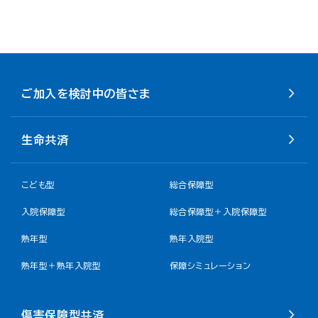
ご加入を検討中の皆さま
生命共済
こども型
総合保障型
入院保障型
総合保障型＋入院保障型
熟年型
熟年入院型
熟年型＋熟年入院型
保障シミュレーション
傷害保障型共済