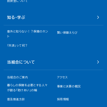
割戻金について​
知る・学ぶ
意外と知らない！？保障のホン
賢い保障えらび
ト
「共済」って何？
当組合について
当組合のご案内
アクセス
暮らしの保障を必要とする人々
事業と決算の概況
が創る「助けあい」の輪
普及推進方針
採用情報