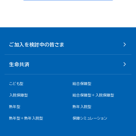
ご加入を検討中の皆さま
生命共済
こども型
総合保障型
入院保障型
総合保障型＋入院保障型
熟年型
熟年入院型
熟年型＋熟年入院型
保障シミュレーション