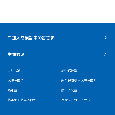
ご加入を検討中の皆さま
生命共済
こども型
総合保障型
入院保障型
総合保障型＋入院保障型
熟年型
熟年入院型
熟年型＋熟年入院型
保障シミュレーション