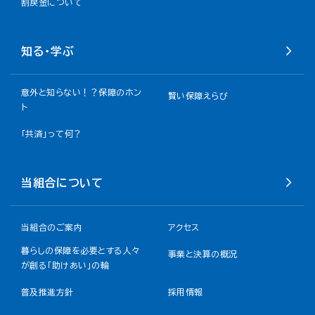
割戻金について​
知る・学ぶ
意外と知らない！？保障のホン
賢い保障えらび
ト
「共済」って何？
当組合について
当組合のご案内
アクセス
暮らしの保障を必要とする人々
事業と決算の概況
が創る「助けあい」の輪
普及推進方針
採用情報