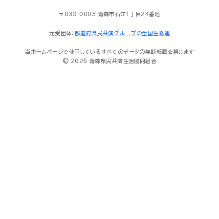
〒038-0003 青森市石江1丁目24番地
元受団体：
都道府県民共済グループの全国生協連
当ホームページで使用しているすべてのデータの無断転載を禁じます
© 2026 青森県民共済生活協同組合