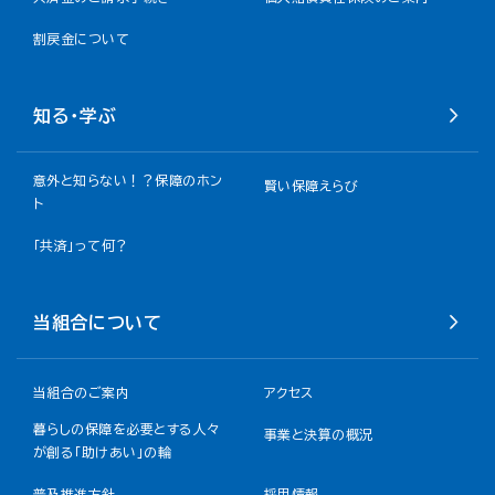
割戻金について​
知る・学ぶ
意外と知らない！？保障のホン
賢い保障えらび
ト
「共済」って何？
当組合について
当組合のご案内
アクセス
暮らしの保障を必要とする人々
事業と決算の概況
が創る「助けあい」の輪
普及推進方針
採用情報