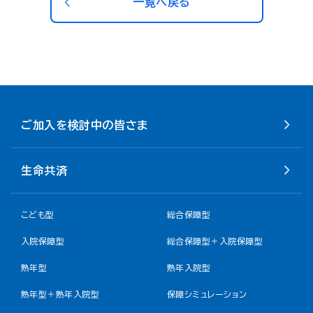
一覧へ戻る
ご加入を検討中の皆さま
生命共済
こども型
総合保障型
入院保障型
総合保障型＋入院保障型
熟年型
熟年入院型
熟年型＋熟年入院型
保障シミュレーション