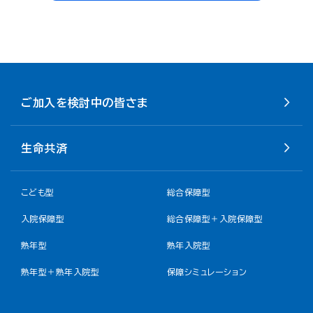
ご加入を検討中の皆さま
生命共済
こども型
総合保障型
入院保障型
総合保障型＋入院保障型
熟年型
熟年入院型
熟年型＋熟年入院型
保障シミュレーション