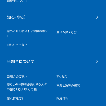
割戻金について​
知る・学ぶ
意外と知らない！？保障のホン
賢い保障えらび
ト
「共済」って何？
当組合について
当組合のご案内
アクセス
暮らしの保障を必要とする人々
事業と決算の概況
が創る「助けあい」の輪
普及推進方針
採用情報