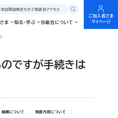
請求
訪問説明
まちかど相談会
アクセス
ご加入者さま
マイページ
さま
知る・学ぶ
当組合について
？
るのですが手続きは
組織について
制度内容について