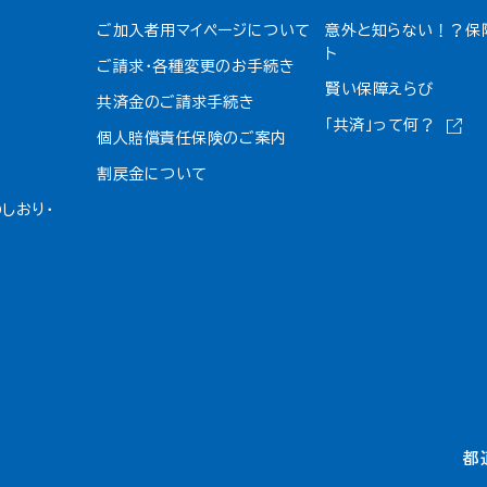
ご加入者用マイページについて
意外と知らない！？保
ト
ご請求・各種変更のお手続き
賢い保障えらび
共済金のご請求手続き
「共済」って何？
個人賠償責任保険のご案内
割戻金について​
しおり・
都