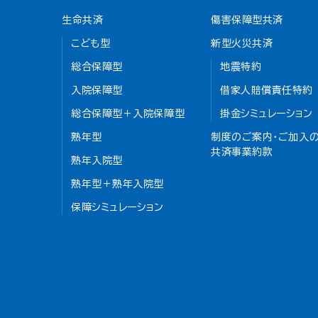
生命共済
傷害保障型共済
こども型
新型火災共済
総合保障型
地震特約
入院保障型
借家人賠償責任特約
総合保障型＋入院保障型
掛金シミュレーション
熟年型
制度のご案内・ご加入の
共済事業約款
熟年入院型
熟年型＋熟年入院型
保障シミュレーション