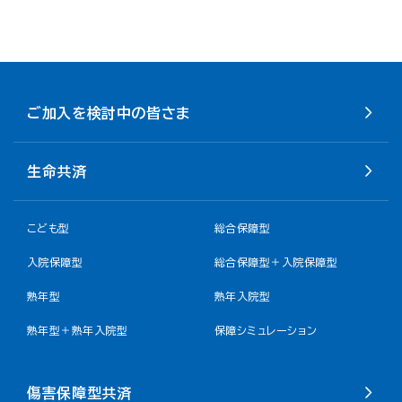
ご加入を検討中の皆さま
生命共済
こども型
総合保障型
入院保障型
総合保障型＋入院保障型
熟年型
熟年入院型
熟年型＋熟年入院型
保障シミュレーション
傷害保障型共済