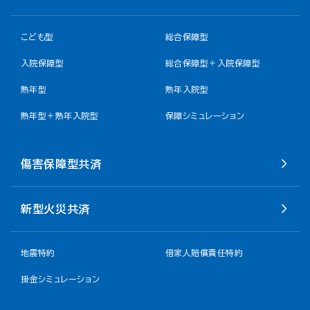
こども型
総合保障型
入院保障型
総合保障型＋入院保障型
熟年型
熟年入院型
熟年型＋熟年入院型
保障シミュレーション
傷害保障型共済
新型火災共済
地震特約
借家人賠償責任特約
掛金シミュレーション